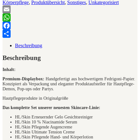
Körperpflege
,
Produktübersicht
,
Sonstiges
,
Unkategorisiert
Email
WhatsApp
Facebook
Teilen
Beschreibung
Beschreibung
Inhalt:
Premium-Displaybox:
Handgefertigt aus hochwertigem Fedrigoni-Papier.
Konzipiert als Verpackung und eleganter Produktaufsteller für Hautpflege-
Demos, Pop-ups oder Partys.
Hautpflegeprodukte in Originalgröße
Das komplette Set unserer neuesten Skincare-Linie:
HL/Skin Erneuernder Gelo Gesichtsreiniger
HL/Skin 10 % Niacinamide Serum
HL/Skin Pflegende Augencreme
HL/Skin Ultimate Tension Creme
HL/Skin Pflegende Hand- und Körperlotion