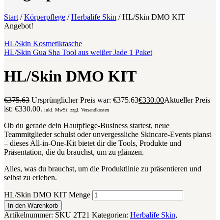
Start
/
Körperpflege
/
Herbalife Skin
/
HL/Skin DMO KIT
Angebot!
HL/Skin Kosmetiktasche
HL/Skin Gua Sha Tool aus weißer Jade 1 Paket
HL/Skin DMO KIT
€
375.63
Ursprünglicher Preis war: €375.63
€
330.00
Aktueller Preis
ist: €330.00.
inkl. MwSt. zzgl. Versandkosten
Ob du gerade dein Hautpflege-Business startest, neue
Teammitglieder schulst oder unvergessliche Skincare-Events planst
– dieses All-in-One-Kit bietet dir die Tools, Produkte und
Präsentation, die du brauchst, um zu glänzen.
Alles, was du brauchst, um die Produktlinie zu präsentieren und
selbst zu erleben.
HL/Skin DMO KIT Menge
In den Warenkorb
Artikelnummer:
SKU 2T21
Kategorien:
Herbalife Skin
,