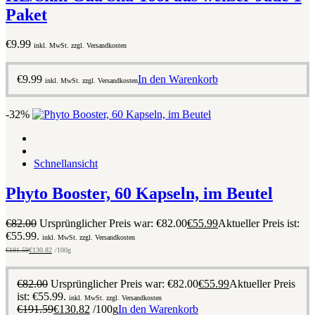
Paket
€
9.99
inkl. MwSt. zzgl. Versandkosten
€
9.99
In den Warenkorb
inkl. MwSt. zzgl. Versandkosten
-32%
Schnellansicht
Phyto Booster, 60 Kapseln, im Beutel
€
82.00
Ursprünglicher Preis war: €82.00
€
55.99
Aktueller Preis ist:
€55.99.
inkl. MwSt. zzgl. Versandkosten
€
191.59
€
130.82
/100g
€
82.00
Ursprünglicher Preis war: €82.00
€
55.99
Aktueller Preis
ist: €55.99.
inkl. MwSt. zzgl. Versandkosten
€
191.59
€
130.82
/100g
In den Warenkorb