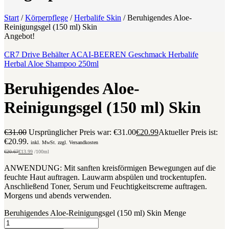
Start
/
Körperpflege
/
Herbalife Skin
/
Beruhigendes Aloe-
Reinigungsgel (150 ml) Skin
Angebot!
CR7 Drive Behälter ACAI-BEEREN Geschmack Herbalife
Herbal Aloe Shampoo 250ml
Beruhigendes Aloe-
Reinigungsgel (150 ml) Skin
€
31.00
Ursprünglicher Preis war: €31.00
€
20.99
Aktueller Preis ist:
€20.99.
inkl. MwSt. zzgl. Versandkosten
€
20.67
€
13.99
/100ml
ANWENDUNG: Mit sanften kreisförmigen Bewegungen auf die
feuchte Haut auftragen. Lauwarm abspülen und trockentupfen.
Anschließend Toner, Serum und Feuchtigkeitscreme auftragen.
Morgens und abends verwenden.
Beruhigendes Aloe-Reinigungsgel (150 ml) Skin Menge